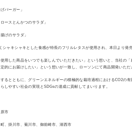
げバーガー」
ロースとんかつのサラダ」
揚げのサラダ」
くシャキシャキとした食感が特長のフリルレタスが使用され、本日より発
使用した商品をいつでも楽しんでいただきたい」という想いと、当社の「
安定的にお届けしたい」という想いが一致し、ローソンにて商品開発いただ
するとともに、グリーンエネルギーの積極的な栽培過程におけるCO2の有
らしやすい社会の実現とSDGsの達成に貢献してまいります。
田原市
森町、掛川市、菊川市、御前崎市、湖西市