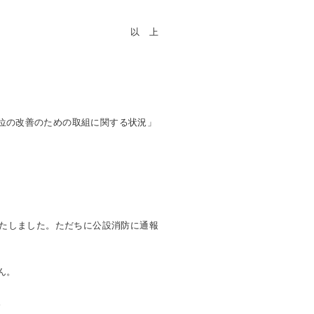
以 上
位の改善のための取組に関する状況」
いたしました。ただちに公設消防に通報
ん。
。