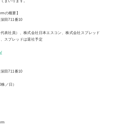
してまいります。
Farmの概要】
711番10
代表社員）、株式会社日本エスコン、株式会社スプレッド
レッドは退社予定
p/
711番10
0株／日）
rm