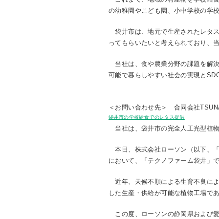
の幼稚園やこども園、小中学校の学
袋井市は、地元で生産されたレタス
ってもらいたいと考えられており、
当社は、食や農業分野の課題を解決
可能で暮らしやすい社会の実現とSD
＜お問い合わせ先＞ 合同会社TSUNAGU C
袋井市の学校給食でのレタス提供
当社は、袋井市の完全人工光型植物
本日、株式会社ローソン（以下、「
において、「テクノファーム袋井」
近年、天候不順による生育不良によ
した生産・供給が可能な植物工場で
この度、ローソンの静岡県および愛