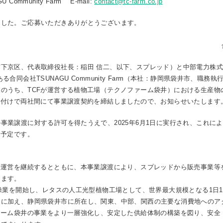
mmunity Farm E-mail:
contact@tc-farm.co.jp
ました。ご応募いただきありがとうございます。
下京区、代表取締役社長：稲田 信二、以下、スプレッド）と中部電力株式
合同会社TSUNAGU Community Farm（本社：静岡県袋井市、職務
のうち、TCFが運営する植物工場（テクノファーム袋井）における生産物
日付けで両社間にて事業譲渡契約を締結しましたので、お知らせいたします
業譲渡に対する許可を得たうえで、2025年6月1日に実行され、これに
る予定です。
運営を継続するとともに、本事業譲渡により、スプレッドから販売事業等を
ります。
操業を開始し、レタスの人工光型植物工場として、世界最大規模となる1日
とに加え、静岡県袋井市に所在し、関東、中部、関西の主要な消費地へのア
ァーム袋井の事業をより一層強化し、安定した供給体制の構築を図り、安全