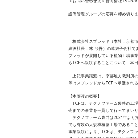
＜お問い合わせ先＞合同会社TSUNAGU Co
設備管理グループの応募を締め切り
株式会社スプレッド（本社：京都市
締役社長：林 欣吾）の連結子会社である
プレッドが展開している植物工場事業
らTCFへ譲渡することについて、本
上記事業譲渡は、京都地方裁判所の事
等はスプレッドからTCFへ承継され
【本譲渡の概要】
TCFは、テクノファーム袋井の工場
売までの事業を一貫して行ってまい
テクノファーム袋井は2024年より
でも有数の大規模植物工場であるこ
事業譲渡により、TCFは、テクノフ