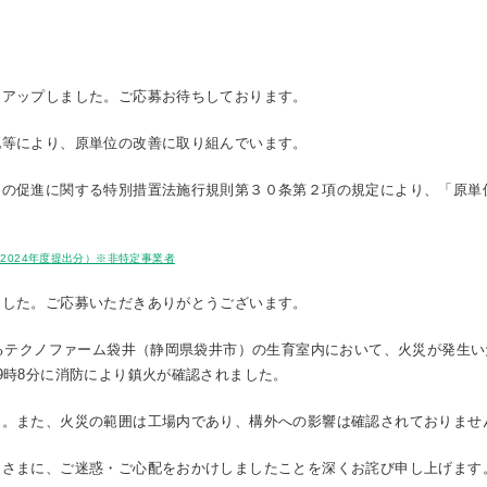
をアップしました。ご応募お待ちしております。
化等により、原単位の改善に取り組んでいます。
用の促進に関する特別措置法施行規則第３０条第２項の規定により、「原単
（2024年度提出分）※非特定事業者
ました。ご応募いただきありがとうございます。
るテクノファーム袋井（静岡県袋井市）の生育室内において、火災が発生
9時8分に消防により鎮火が確認されました。
。また、火災の範囲は工場内であり、構外への影響は確認されておりませ
さまに、ご迷惑・ご心配をおかけしましたことを深くお詫び申し上げます