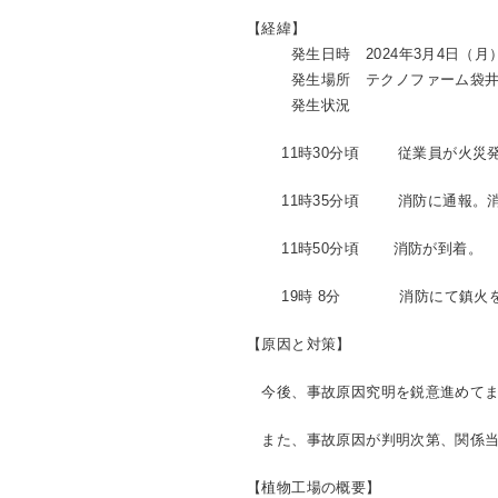
【経緯】
発生日時 2024年3月4日（月
発生場所 テクノファーム袋井
発生状況
11時30分頃 従業員が火災発
11時35分頃 消防に通報。消
11時50分頃 消防が到着。
19時 8分 消防にて鎮火を
【原因と対策】
今後、事故原因究明を鋭意進めてま
また、事故原因が判明次第、関係当
【植物工場の概要】