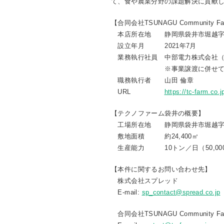
て、食や農業分野の課題解決に貢献
【合同会社TSUNAGU Community 
本店所在地 静岡県袋井市堀越字深田
設立年月 2021年7月
業務執行社員 中部電力株式会社（
※事業譲渡に併せて、スプ
職務執行者 山田 倫章
URL
https://tc-farm.co.j
【テクノファーム袋井の概要】
工場所在地 静岡県袋井市堀越字深田
敷地面積 約24,400㎡
生産能力 10トン／日（50,00
【本件に関するお問い合わせ先】
株式会社スプレッド
E-mail:
sp_contact@spread.co.jp
合同会社TSUNAGU Community Fa