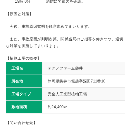
19時 8分 消防にて鎮火を確認。
【原因と対策】
今後、事故原因究明を鋭意進めてまいります。
また、事故原因が判明次第、関係当局のご指導を仰ぎつつ、適切
な対策を実施してまいります。
【植物工場の概要】
工場名
テクノファーム袋井
所在地
静岡県袋井市堀越字深田711番10
工場タイプ
完全人工光型植物工場
敷地面積
約24,400㎡
【問い合わせ先】